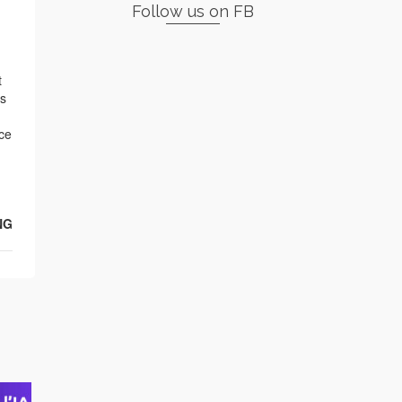
Follow us on FB
t
ts
 ce
NG