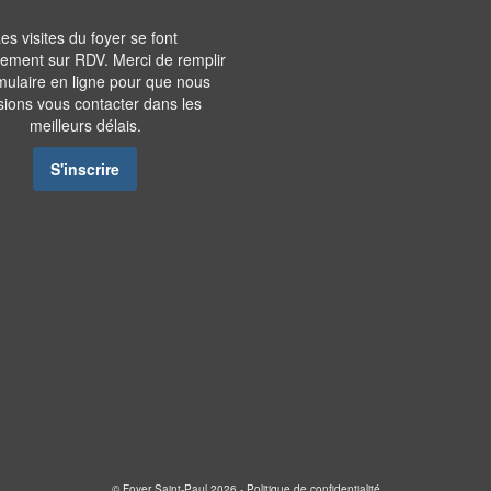
es visites du foyer se font
vement sur RDV. Merci de remplir
rmulaire en ligne pour que nous
sions vous contacter dans les
meilleurs délais.
S'inscrire
© Foyer Saint-Paul 2026 -
Politique de confidentialité