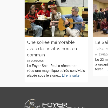
Une soirée mémorable
Le Sai
avec des invités hors du
fake n
commun
on
23/03/2
Le 23 ma
on
04/05/2026
a organi
Le Foyer Saint Paul a récemment
foyer...
L
vécu une magnifique soirée conviviale
placée sous le signe...
Lire la suite